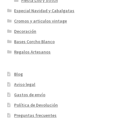
Fiesta Lilo y Stitch
Especial Navidad y Cabalgatas
Cromos y articulos vintage
Decoración
Bases Corcho Blanco
Regalos Artesanos
Blog
Aviso legal
Gastos de envío
Política de Devolución
Preguntas frecuentes
¡Bienvenidos a nuestra página web!