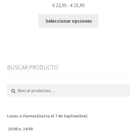
Rango
€
22,95
-
€
25,95
de
Este
precios:
Seleccionar opciones
producto
desde
tiene
€ 22,95
múltiples
hasta
variantes.
€ 25,95
Las
opciones
BUSCAR PRODUCTO
se
pueden
elegir
Buscar
Buscar
en
por:
la
página
Lunes a Viernes(Hasta el 7 de Septiembre):
de
producto
10:00 a 14:00