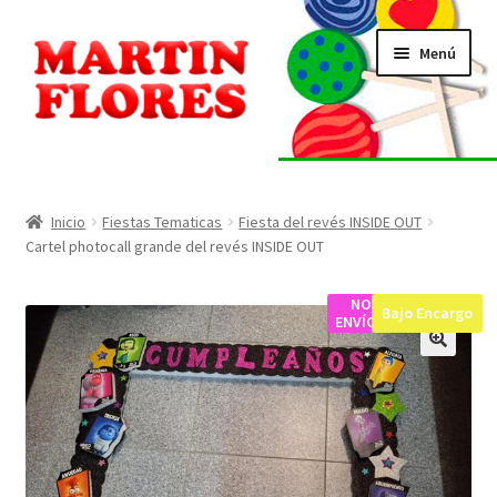
Ir
Ir
Menú
a
al
la
contenido
navegación
INICIO
Tienda
Inicio
Fiestas Tematicas
Fiesta del revés INSIDE OUT
Cartel photocall grande del revés INSIDE OUT
Listado de alérgenos
NO
Bajo Encargo
ENVÍOS
Localización
🔍
Contacto