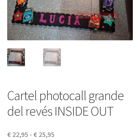
Cartel photocall grande
del revés INSIDE OUT
Rango
€
22,95
-
€
25,95