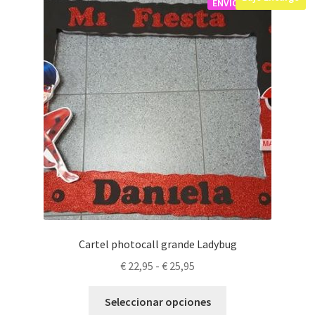
ENVÍOS
Cartel photocall grande Ladybug
Rango
€
22,95
-
€
25,95
de
Este
precios:
Seleccionar opciones
producto