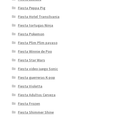
Fiesta Peppa Pig
Fiesta Hotel Transilvania
Fiesta tortugas Ninja
Fiesta Pokemon
Fiesta Plim Plim payaso
Fiesta Winnie de Poo
Fiesta Star Wars
Fiesta video juego Sonic
Fiesta guerreras K-pop
Fiesta Violetta
Fiesta Adultos Cerveza
Fiesta Frozen
Fiesta Shimmer Shine