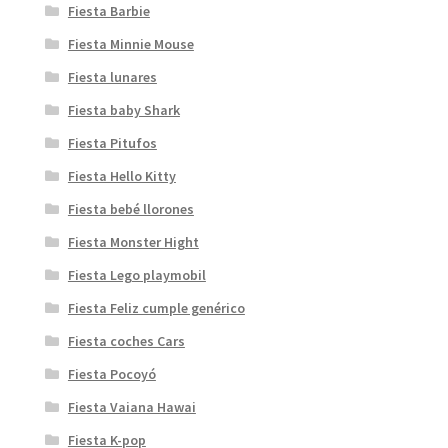
Fiesta Barbie
Fiesta Minnie Mouse
Fiesta lunares
Fiesta baby Shark
Fiesta Pitufos
Fiesta Hello Kitty
Fiesta bebé llorones
Fiesta Monster Hight
Fiesta Lego playmobil
Fiesta Feliz cumple genérico
Fiesta coches Cars
Fiesta Pocoyó
Fiesta Vaiana Hawai
Fiesta K-pop