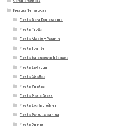
Complementos
Fiestas Tematicas
Fiesta Dora Exploradora
Fiesta Trolls
Fiesta Aladín y Yasmín
Fiesta fornite
Fiesta baloncesto básquet
Fiesta Ladybug
Fiesta 30 años
Fiesta Piratas
Fiesta Mario Bross
Fiesta Los Increíbles
Fiesta Patrulla canina
Fiesta Sirena