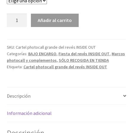
Cartel
Añadir al carrito
photocall
grande
del
revés
SKU:
Cartel photocall grande del revés INSIDE OUT
Categorías:
BAJO ENCARGO
,
Fiesta del revés INSIDE OUT
,
Marcos
INSIDE
photocall y complementos
,
SÓLO RECOGIDA EN TIENDA
OUT
Etiqueta:
Cartel photocall grande del revés INSIDE OUT
cantidad
Descripción
Información adicional