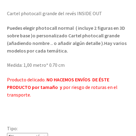
de
Cartel photocall grande del revés INSIDE OUT
precios:
desde
Puedes elegir photocall normal ( incluye 2 figuras en 3D
sobre base )o personalizado Cartel photocall grande
€ 22,95
(añadiendo nombre .. o añadir algún detalle ).Hay varios
hasta
modelos por cada temática.
€ 25,95
Medida: 1,00 metro* 0.70 cm
Producto delicado.
NO HACEMOS ENVÍOS DE ÉSTE
PRODUCTO por tamaño y
por riesgo de roturas en el
transporte.
Tipo: