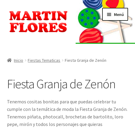
Ir
Ir
Menú
a
al
la
contenido
navegación
INICIO
Tienda
Inicio
Fiestas Tematicas
Fiesta Granja de Zenón
Listado de alérgenos
Fiesta Granja de Zenón
Localización
Tenemos cositas bonitas para que puedas celebrar tu
Contacto
cumple con la temática de moda la Fiesta Granja de Zenón.
Tenemos piñata, photocall, brochetas de bartolito, loro
pepe, mirón y todos los personajes que quieras