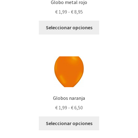
Globo metal rojo
Rango
€
1,99
-
€
8,95
de
Este
precios:
Seleccionar opciones
producto
desde
tiene
€ 1,99
múltiples
hasta
variantes.
€ 8,95
Las
opciones
se
pueden
elegir
Globos naranja
en
Rango
€
1,99
-
€
6,50
la
de
página
Este
precios:
Seleccionar opciones
de
producto
desde
producto
tiene
€ 1,99