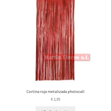
pueden
elegir
en
la
página
de
producto
Cortina roja metalizada photocall
€
2,95