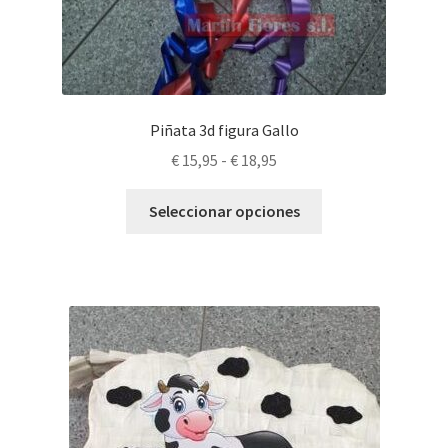
Piñata 3d figura Gallo
Rango
€
15,95
-
€
18,95
de
Este
precios:
Seleccionar opciones
producto
desde
tiene
€ 15,95
múltiples
hasta
variantes.
€ 18,95
Las
opciones
se
pueden
elegir