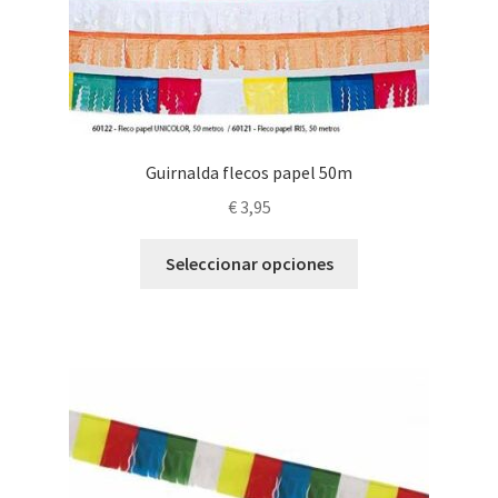
Guirnalda flecos papel 50m
€
3,95
Este
Seleccionar opciones
producto
tiene
múltiples
variantes.
Las
opciones
se
pueden