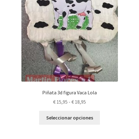
en
la
página
de
producto
Piñata 3d figura Vaca Lola
Rango
€
15,95
-
€
18,95
de
Este
precios:
Seleccionar opciones
producto
desde
tiene
€ 15,95
múltiples