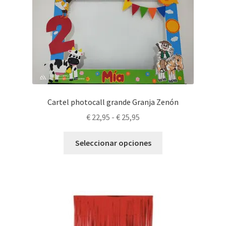
Cartel photocall grande Granja Zenón
Rango
€
22,95
-
€
25,95
de
Este
precios:
Seleccionar opciones
producto
desde
tiene
€ 22,95
múltiples
hasta
variantes.
€ 25,95
Las
opciones
se