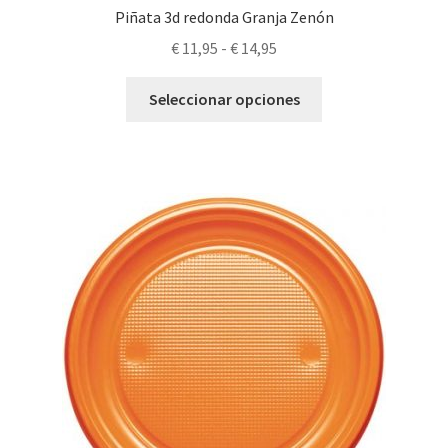
Piñata 3d redonda Granja Zenón
Rango
€
11,95
-
€
14,95
de
Este
precios:
Seleccionar opciones
producto
desde
tiene
€ 11,95
múltiples
hasta
variantes.
€ 14,95
Las
opciones
se
pueden
elegir
en
la
página
de
producto