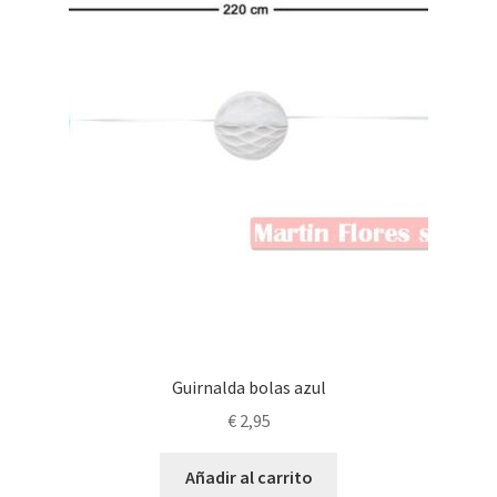
pueden
elegir
en
la
página
de
producto
Guirnalda bolas azul
€
2,95
Añadir al carrito