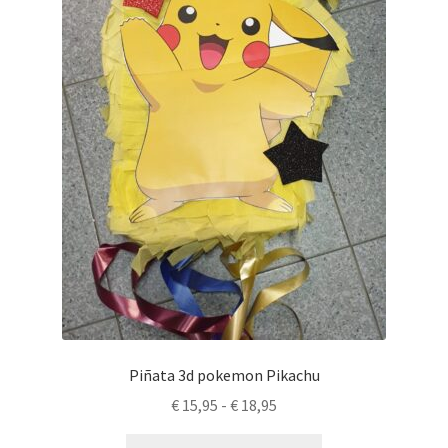
se
pueden
elegir
en
la
página
de
producto
Piñata 3d pokemon Pikachu
Rango
€
15,95
-
€
18,95
de
Este