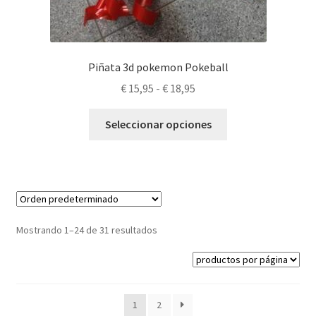
Piñata 3d pokemon Pokeball
Rango
€
15,95
-
€
18,95
de
Este
precios:
Seleccionar opciones
producto
desde
tiene
€ 15,95
múltiples
hasta
variantes.
€ 18,95
Las
opciones
Mostrando 1–24 de 31 resultados
se
pueden
elegir
en
1
2
la