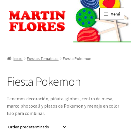
Ir
Ir
Menú
a
al
la
contenido
navegación
INICIO
Tienda
Inicio
Fiestas Tematicas
Fiesta Pokemon
Listado de alérgenos
Fiesta Pokemon
Localización
Tenemos decoración, piñata, globos, centro de mesa,
Contacto
marco photocall y platos de Pokemon y menaje en color
liso para combinar.