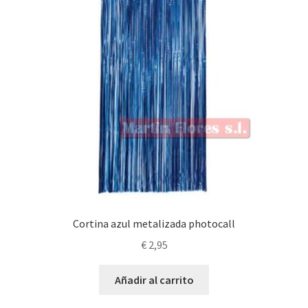
elegir
en
la
página
de
producto
Cortina azul metalizada photocall
€
2,95
Añadir al carrito