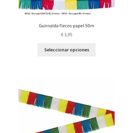
Guirnalda flecos papel 50m
€
3,95
Este
Seleccionar opciones
producto
tiene
múltiples
variantes.
Las
opciones
se
pueden
elegir
en
la