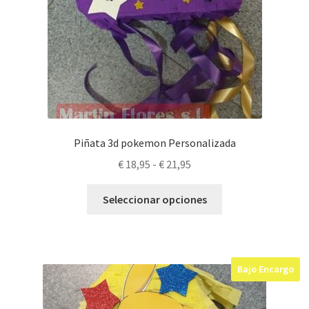
producto
Piñata 3d pokemon Personalizada
Rango
€
18,95
-
€
21,95
de
Este
precios:
Seleccionar opciones
producto
desde
tiene
€ 18,95
múltiples
hasta
variantes.
€ 21,95
Bajo Encargo
Las
opciones