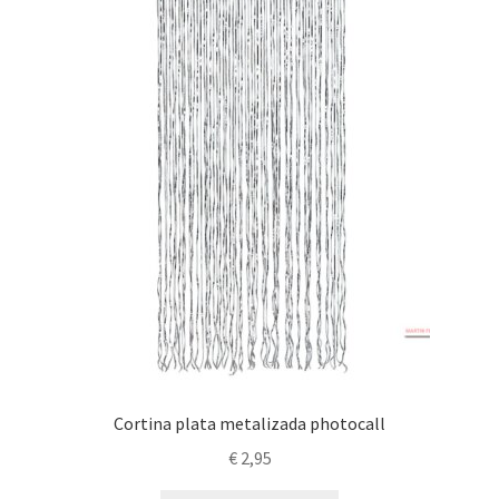
Cortina plata metalizada photocall
€
2,95