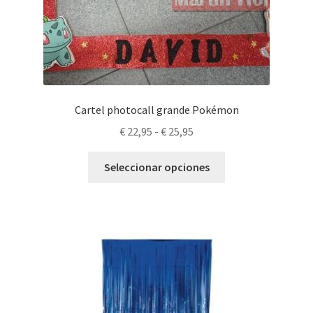
Cartel photocall grande Pokémon
Rango
€
22,95
-
€
25,95
de
Este
precios:
Seleccionar opciones
producto
desde
tiene
€ 22,95
múltiples
hasta
variantes.
€ 25,95
Las
opciones
se
pueden