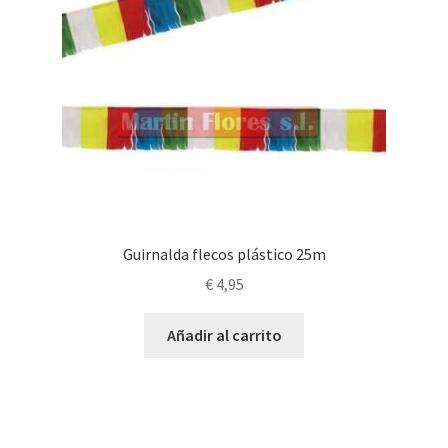
página
de
producto
Guirnalda flecos plástico 25m
€
4,95
Añadir al carrito