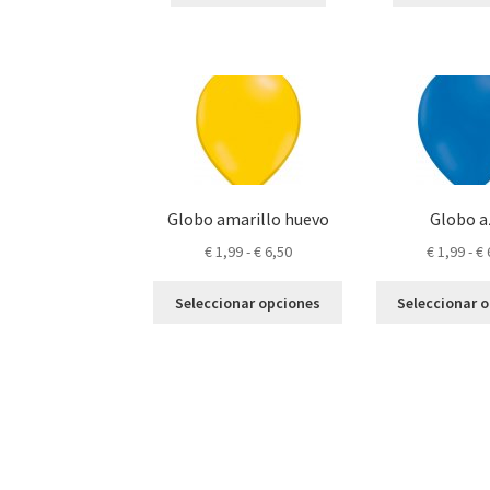
Globo amarillo huevo
Globo a
Rango
€
1,99
-
€
6,50
€
1,99
-
€
de
Este
precios:
Seleccionar opciones
Seleccionar 
producto
desde
tiene
€ 1,99
múltiples
hasta
variantes.
€ 6,50
Las
opciones
se
pueden