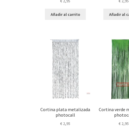
€
2,95
€
2,95
Añadir al carrito
Añadir al c
Cortina plata metalizada
Cortina verde 
photocall
photoc
€
2,95
€
2,95