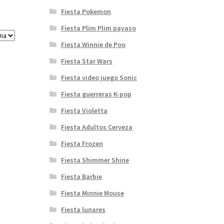
Fiesta Pokemon
Fiesta Plim Plim payaso
Fiesta Winnie de Poo
Fiesta Star Wars
Fiesta video juego Sonic
Fiesta guerreras K-pop
Fiesta Violetta
Fiesta Adultos Cerveza
Fiesta Frozen
Fiesta Shimmer Shine
Fiesta Barbie
Fiesta Minnie Mouse
Fiesta lunares