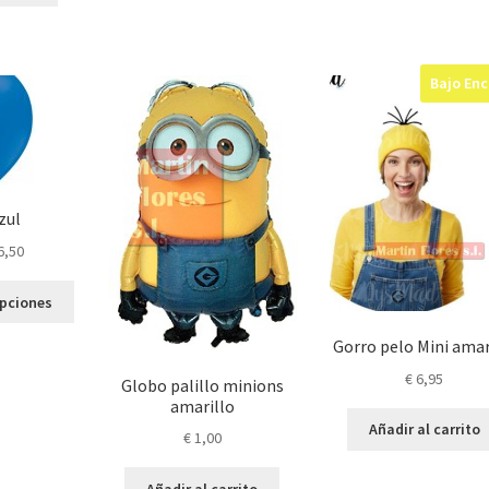
€ 6
Bajo En
zul
Rango
6,50
de
Este
precios:
opciones
producto
desde
tiene
Gorro pelo Mini amar
€ 1,99
múltiples
hasta
€
6,95
Globo palillo minions
variantes.
€ 6,50
amarillo
Las
Añadir al carrito
opciones
€
1,00
se
pueden