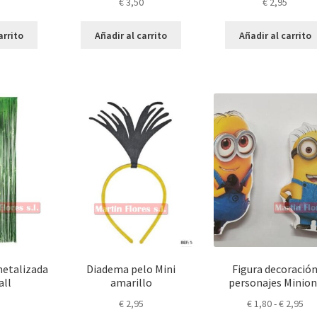
€
3,50
€
2,95
arrito
Añadir al carrito
Añadir al carrito
metalizada
Diadema pelo Mini
Figura decoració
all
amarillo
personajes Minion
Ra
€
2,95
€
1,80
-
€
2,95