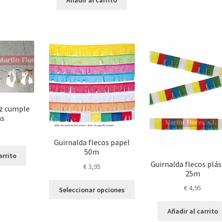
Añadir al carrito
elegir
en
la
página
de
producto
iz cumple
ns
Guirnalda flecos papel
50m
arrito
Guirnalda flecos plás
€
3,95
25m
Este
€
4,95
Seleccionar opciones
producto
tiene
Añadir al carrito
múltiples