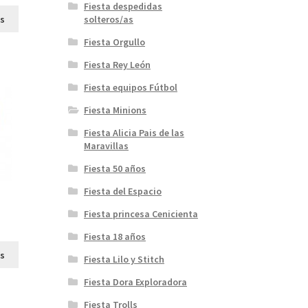
Fiesta despedidas
Este
cios:
es
solteros/as
producto
sde
Fiesta Orgullo
tiene
,80
múltiples
ta
Fiesta Rey León
variantes.
,95
Fiesta equipos Fútbol
Las
opciones
Fiesta Minions
se
Fiesta Alicia Pais de las
pueden
Maravillas
elegir
en
Fiesta 50 años
la
Fiesta del Espacio
página
de
Fiesta princesa Cenicienta
ngo
producto
Fiesta 18 años
Este
cios:
es
Fiesta Lilo y Stitch
producto
sde
tiene
Fiesta Dora Exploradora
,99
múltiples
ta
Fiesta Trolls