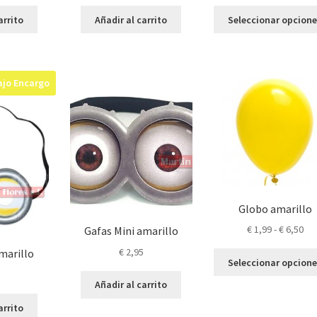
de
pre
arrito
Añadir al carrito
Seleccionar opcion
de
€ 1
has
€ 2
ajo Encargo
Globo amarillo
Ra
€
1,99
-
€
6,50
Gafas Mini amarillo
de
€
2,95
marillo
pre
Seleccionar opcion
de
Añadir al carrito
€ 1
has
arrito