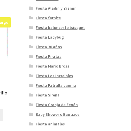
variantes.
,50
Las
Fiesta Aladín y Yasmín
opciones
Fiesta fornite
se
cargo
pueden
Fiesta baloncesto básquet
elegir
Fiesta Ladybug
en
la
Fiesta 30 años
página
Fiesta Piratas
de
producto
Fiesta Mario Bross
Fiesta Los Increíbles
Fiesta Patrulla canina
illo
Fiesta Sirena
Fiesta Granja de Zenón
Baby Shower o Bautizos
Fiesta animales