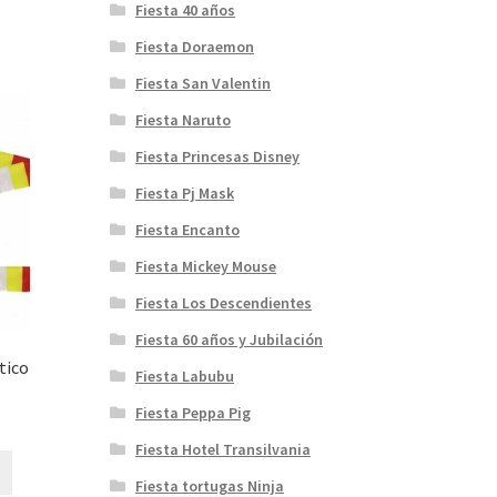
Fiesta 40 años
Fiesta Doraemon
Fiesta San Valentin
Fiesta Naruto
Fiesta Princesas Disney
Fiesta Pj Mask
Fiesta Encanto
Fiesta Mickey Mouse
Fiesta Los Descendientes
Fiesta 60 años y Jubilación
tico
Fiesta Labubu
Fiesta Peppa Pig
Fiesta Hotel Transilvania
Fiesta tortugas Ninja