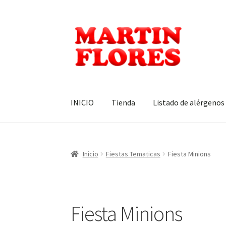
Ir
Ir
a
al
la
contenido
navegación
INICIO
Tienda
Listado de alérgenos
Inicio
Fiestas Tematicas
Fiesta Minions
Fiesta Minions