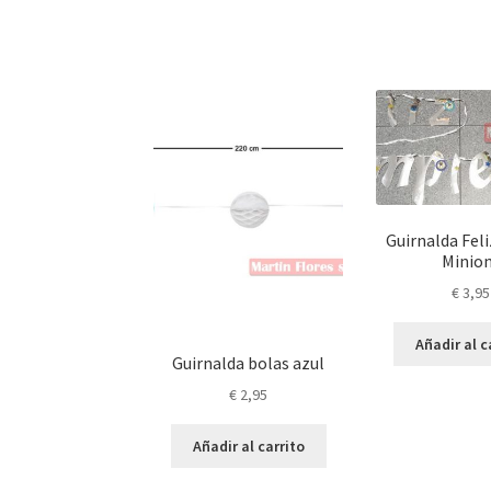
elegir
en
la
página
de
producto
Guirnalda Fel
Minio
€
3,95
Añadir al c
Guirnalda bolas azul
€
2,95
Añadir al carrito