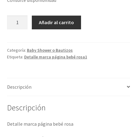
Detalle
Añadir al carrito
marca
página
bebé
rosa
Categoría:
Baby Shower o Bautizos
Etiqueta:
Detalle marca página bebé rosa1
cantidad
Descripción
Descripción
Detalle marca página bebé rosa