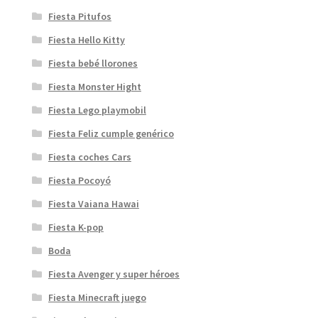
Fiesta Pitufos
Fiesta Hello Kitty
Fiesta bebé llorones
Fiesta Monster Hight
Fiesta Lego playmobil
Fiesta Feliz cumple genérico
Fiesta coches Cars
Fiesta Pocoyó
Fiesta Vaiana Hawai
Fiesta K-pop
Boda
Fiesta Avenger y super héroes
Fiesta Minecraft juego