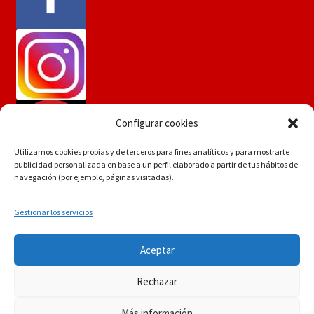
Configurar cookies
Utilizamos cookies propias y de terceros para fines analíticos y para mostrarte
publicidad personalizada en base a un perfil elaborado a partir de tus hábitos de
navegación (por ejemplo, páginas visitadas).
Gestionar los servicios
Si tiene dudas consúltenos a
© Martín Flores
Aceptar
info.martinflores@gmail.com , mensaje de whatsapp
POLÍTICA DE PRIVACIDAD
Construido con
644352942 o en el 954271687
Rechazar
WooCommerce
.
Descartar
Más información