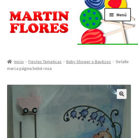
Ir
Ir
Menú
a
al
la
contenido
navegación
INICIO
Tienda
Inicio
Fiestas Tematicas
Baby Shower o Bautizos
Detalle
marca página bebé rosa
Listado de alérgenos
Localización
🔍
Contacto