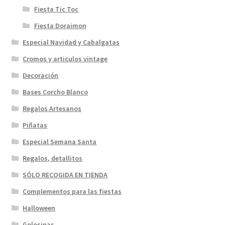
Fiesta Tic Toc
Fiesta Doraimon
Especial Navidad y Cabalgatas
Cromos y articulos vintage
Decoración
Bases Corcho Blanco
Regalos Artesanos
Piñatas
Especial Semana Santa
Regalos, detallitos
SÓLO RECOGIDA EN TIENDA
Complementos para las fiestas
Halloween
Golosinas