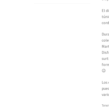
El d
túni
cord
Dura
cole
Mart
Disf
surt
form
😉
Los 
pued
vari
Tenem