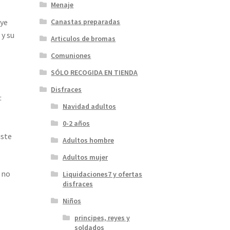
Menaje
uye
Canastas preparadas
 y su
Articulos de bromas
Comuniones
SÓLO RECOGIDA EN TIENDA
Disfraces
:
Navidad adultos
0-2 años
uste
Adultos hombre
Adultos mujer
 no
Liquidaciones7 y ofertas
disfraces
Niños
principes, reyes y
soldados