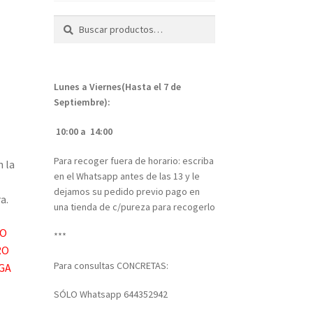
Buscar
Buscar
por:
Lunes a Viernes(Hasta el 7 de
l
Septiembre):
10:00 a 14:00
Para recoger fuera de horario: escriba
n la
en el Whatsapp antes de las 13 y le
dejamos su pedido previo pago en
a.
una tienda de c/pureza para recogerlo
NO
***
RO
Para consultas CONCRETAS:
NGA
SÓLO Whatsapp 644352942