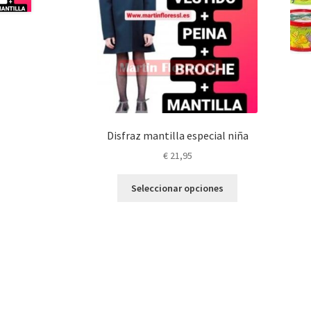
Disfraz mantilla especial niña
€
21,95
Este
Seleccionar opciones
producto
tiene
múltiples
variantes.
Las
opciones
se
pueden