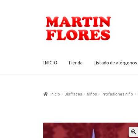
Ir
Ir
a
al
la
contenido
navegación
INICIO
Tienda
Listado de alérgenos
Inicio
Disfraces
Niños
Profesiones niño