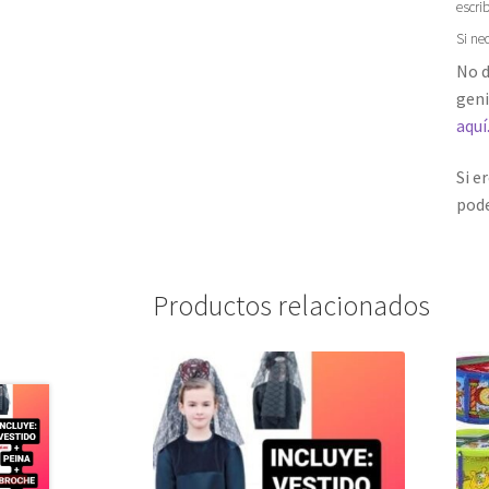
escri
Si ne
No d
geni
aquí
Si e
pode
Productos relacionados