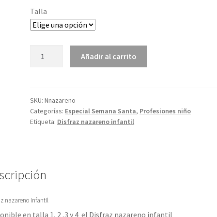
Talla
Disfraz
Añadir al carrito
nazareno
infantil
cantidad
SKU:
Nnazareno
Categorías:
Especial Semana Santa
,
Profesiones niño
Etiqueta:
Disfraz nazareno infantil
scripción
az nazareno infantil
onible en talla 1, 2 ,3 y 4 el Disfraz nazareno infantil