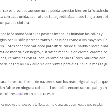
isfraz es precioso aunque no se pueda apreciar bien en la foto.Incl
ca con capa unida, capirote de tela gordita(para que tenga cuerpo)
ón para la cintura.
nte la Semana Santa los pasitos infantiles inundan las calles y
gios con ilusión y atraen tanto a los niños como a los mayores. En
in Flores tenemos variedad para disfrutar de tu salida procesional
raz de mantilla en negro, disfraz de mantilla en crema, caramelos
idos, caramelos con azúcar , caramelos sin azúcar y piruletas con
a de nazareno en 7 colores diferentes para elegir el que más te g
caramelos con forma de nazareno son los más originales y los que
en faltar en ninguna cofradía. Los podéis encontrar con palo y en
os colores
aquí
en en nuestra web.
os muchos disfraces para tu fiesta , si no lo encuentras en nuestra web puedes