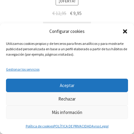
¡OFERTA!
El
El
€
12,95
€
9,95
precio
precio
original
actual
Añadir al carrito
Configurar cookies
era:
es:
€ 12,95.
€ 9,95.
Utilizamos cookies propias y de terceros para fines analíticos y para mostrarte
publicidad personalizada en base a un perfil elaborado a partir de tus hábitos de
navegación (por ejemplo, páginas visitadas).
Gestionar los servicios
Si tiene dudas consúltenos a
Aceptar
info.martinflores@gmail.com , mensaje de whatsapp
644352942 o en el 954271687
Rechazar
Descartar
Más información
0
Política de cookies
POLÍTICA DE PRIVACIDAD
Aviso Legal
Buscar
Buscar