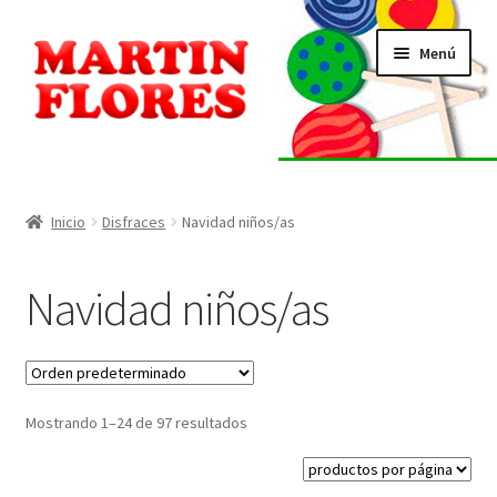
Ir
Ir
Menú
a
al
la
contenido
navegación
INICIO
Tienda
Inicio
Disfraces
Navidad niños/as
Listado de alérgenos
Navidad niños/as
Localización
Contacto
Mostrando 1–24 de 97 resultados