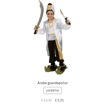
Árabe guardapolvo
¡OFERTA!
El
El
€
13,95
€
9,95