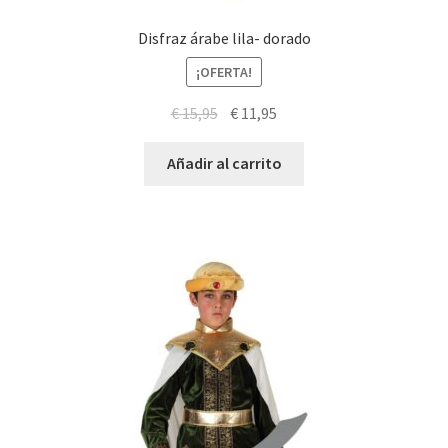
Disfraz árabe lila- dorado
¡OFERTA!
El
El
€
15,95
€
11,95
precio
precio
original
actual
Añadir al carrito
era:
es:
€ 15,95.
€ 11,95.