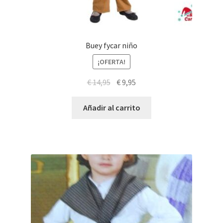
Buey fycar niño
¡OFERTA!
El
El
€
14,95
€
9,95
precio
precio
original
actual
Añadir al carrito
era:
es:
€ 14,95.
€ 9,95.