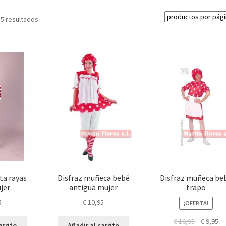
 5 resultados
ta rayas
Disfraz muñeca bebé
Disfraz muñeca be
jer
antigua mujer
trapo
5
€
10,95
¡OFERTA!
El
El
€
16,95
€
9,95
arrito
Añadir al carrito