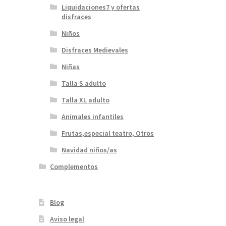
Liquidaciones7 y ofertas
disfraces
Niños
Disfraces Medievales
Niñas
Talla S adulto
Talla XL adulto
Animales infantiles
Frutas,especial teatro, Otros
Navidad niños/as
Complementos
Blog
Aviso legal