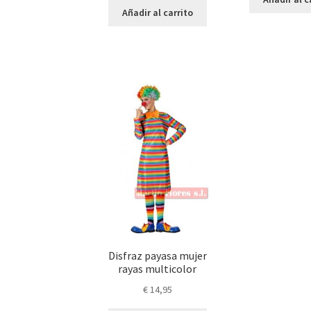
original
actual
Añadir al carrito
era:
es:
€ 16,95.
€ 10,95.
Disfraz payasa mujer
rayas multicolor
€
14,95