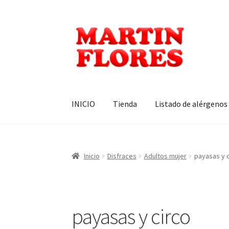
Ir
Ir
a
al
la
contenido
navegación
INICIO
Tienda
Listado de alérgenos
Inicio
Disfraces
Adultos mujer
payasas y 
payasas y circo