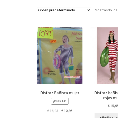
Mostrando los
Disfraz Bañista mujer
Disfraz bañis
rojas mu
¡OFERTA!
€
15,9
El
El
€
16,95
€
10,95
precio
precio
Añadir al c