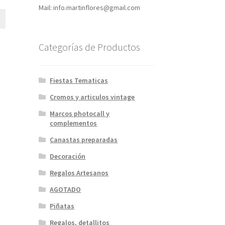
ecio
Mail: info.martinflores@gmail.com
tual
:
9,95.
Categorías de Productos
Fiestas Tematicas
Cromos y articulos vintage
Marcos photocall y
complementos
Canastas preparadas
Decoración
Regalos Artesanos
AGOTADO
Piñatas
Regalos, detallitos