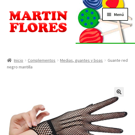
Ir
Ir
Menú
a
al
la
contenido
navegación
INICIO
Tienda
Inicio
Complementos
Medias, guantes y boas
Guante red
negro mantilla
Listado de alérgenos
Localización
🔍
Contacto