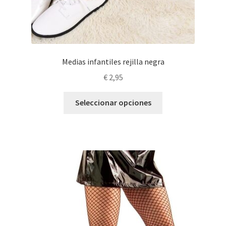
Medias infantiles rejilla negra
€
2,95
Este
Seleccionar opciones
producto
tiene
múltiples
variantes.
Las
opciones
se
pueden
elegir
en