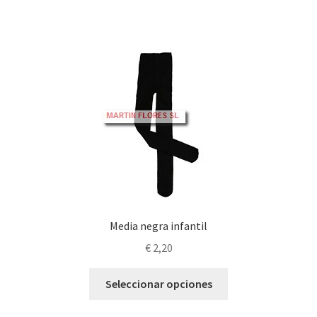
tiene
múltiples
variantes.
Las
opciones
se
pueden
elegir
en
la
página
de
producto
Media negra infantil
€
2,20
Este
Seleccionar opciones
producto
tiene