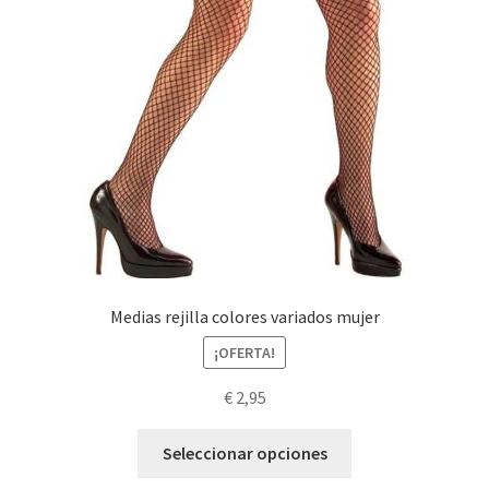
la
página
de
producto
Medias rejilla colores variados mujer
¡OFERTA!
€
2,95
Este
Seleccionar opciones
producto