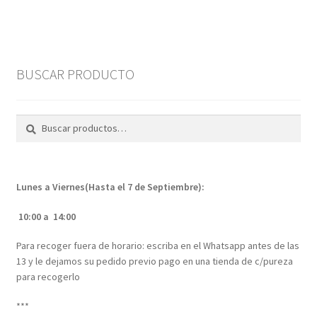
múltiples
variantes.
Las
opciones
BUSCAR PRODUCTO
se
pueden
elegir
Buscar
Buscar
en
por:
la
página
Lunes a Viernes(Hasta el 7 de Septiembre):
de
producto
10:00 a 14:00
Para recoger fuera de horario: escriba en el Whatsapp antes de las
13 y le dejamos su pedido previo pago en una tienda de c/pureza
para recogerlo
***