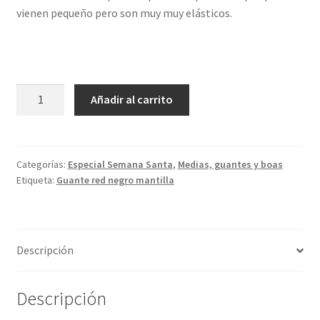
vienen pequeño pero son muy muy elásticos.
Guante
Añadir al carrito
red
negro
mantilla
cantidad
Categorías:
Especial Semana Santa
,
Medias, guantes y boas
Etiqueta:
Guante red negro mantilla
Descripción
Descripción