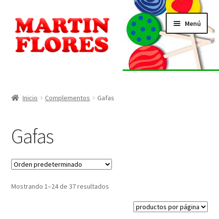
Ir
Ir
Menú
a
al
la
contenido
navegación
INICIO
Tienda
Inicio
Complementos
Gafas
Listado de alérgenos
Gafas
Localización
Contacto
Mostrando 1–24 de 37 resultados