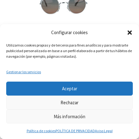
Gafas hippie redondas o Elton jhons
Configurar cookies
€
1,99
Utilizamos cookies propias y de terceros para fines analíticos y para mostrarte
publicidad personalizada en base a un perfil elaborado a partir de tus hábitos de
Añadir al carrito
navegación (por ejemplo, páginas visitadas).
Gestionar los servicios
Si tiene dudas consúltenos a
Aceptar
info.martinflores@gmail.com , mensaje de whatsapp
Mostrando 1–24 de 37 resultados
644352942 o en el 954271687
Rechazar
Descartar
Más información
0
Política de cookies
POLÍTICA DE PRIVACIDAD
Aviso Legal
Buscar
Buscar
1
2