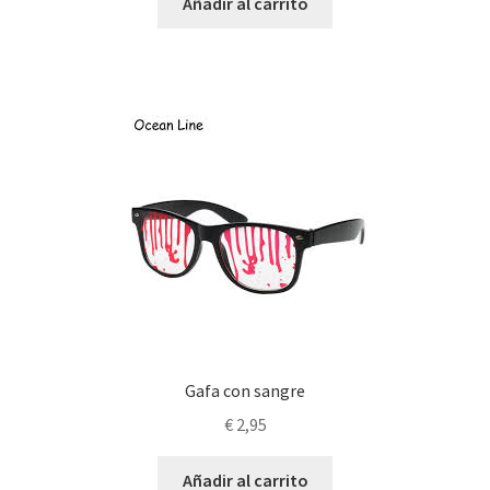
original
actual
Añadir al carrito
era:
es:
€ 4,95.
€ 2,95.
Gafa con sangre
€
2,95
Añadir al carrito