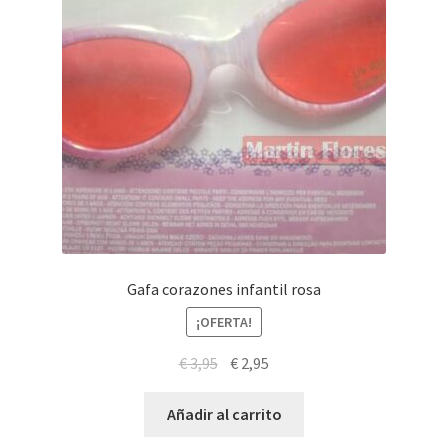
Gafa corazones infantil rosa
¡OFERTA!
El
El
€
3,95
€
2,95
precio
precio
original
actual
Añadir al carrito
era:
es: