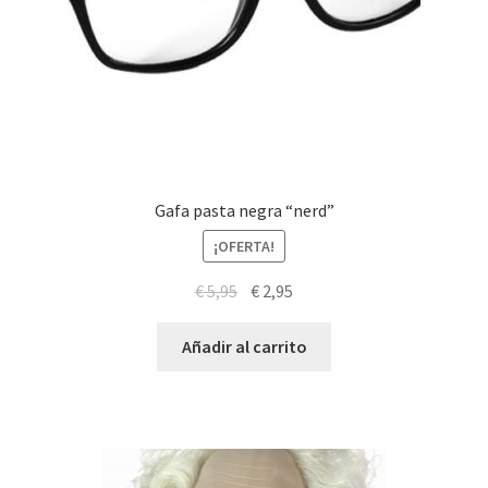
Gafa pasta negra “nerd”
¡OFERTA!
El
El
€
5,95
€
2,95
precio
precio
original
actual
Añadir al carrito
era:
es:
€ 5,95.
€ 2,95.