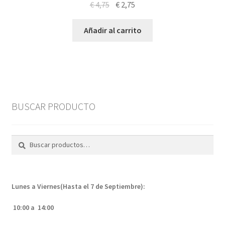
El
El
€
4,75
€
2,75
precio
precio
original
actual
Añadir al carrito
era:
es:
€ 4,75.
€ 2,75.
BUSCAR PRODUCTO
Buscar
Buscar
por:
Lunes a Viernes(Hasta el 7 de Septiembre):
10:00 a 14:00