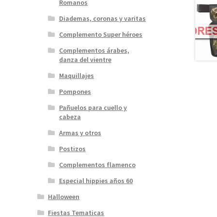
Romanos
Diademas, coronas y varitas
Complemento Super héroes
Complementos árabes,
danza del vientre
Maquillajes
Pompones
Pañuelos para cuello y
cabeza
Armas y otros
Postizos
Complementos flamenco
Especial hippies años 60
Halloween
Fiestas Tematicas