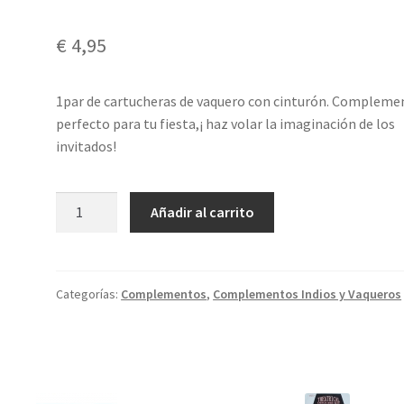
€
4,95
1par de cartucheras de vaquero con cinturón. Compleme
perfecto para tu fiesta,¡ haz volar la imaginación de los
invitados!
Cartuchera
Añadir al carrito
vaquero
cantidad
Categorías:
Complementos
,
Complementos Indios y Vaqueros