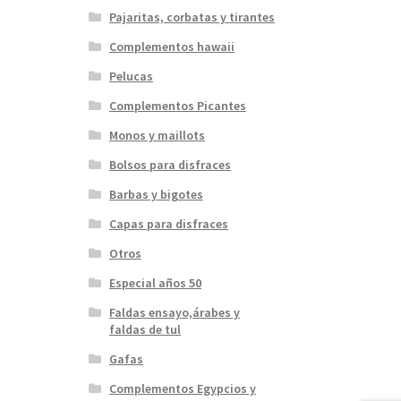
Pajaritas, corbatas y tirantes
Complementos hawaii
Pelucas
Complementos Picantes
Monos y maillots
Bolsos para disfraces
Barbas y bigotes
Capas para disfraces
Otros
Especial años 50
Faldas ensayo,árabes y
faldas de tul
Gafas
Complementos Egypcios y