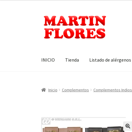
Ir
Ir
a
al
la
contenido
navegación
INICIO
Tienda
Listado de alérgenos
Inicio
Complementos
Complementos Indios