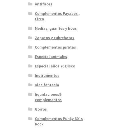
Antifaces
Complementos Payasos ,
Circo
Medias, guantes y boas
Zapatos y cubrebotas
Complementos piratas
Especial animales
Especial años 70 Disco
Instrumentos
Alas fantasia
liquidaciones9
complementos
Gorros
Complementos Punky 80´s
Rock