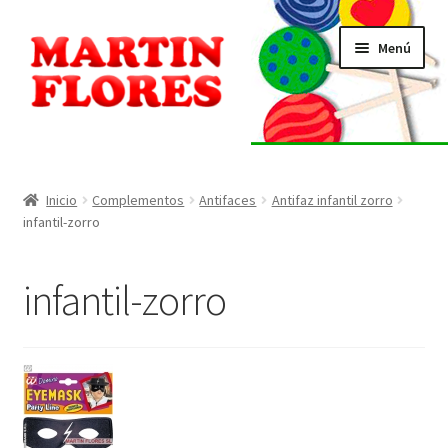
Ir
Ir
Menú
a
al
la
contenido
navegación
INICIO
Tienda
Inicio
Complementos
Antifaces
Antifaz infantil zorro
infantil-zorro
Listado de alérgenos
infantil-zorro
Localización
Contacto