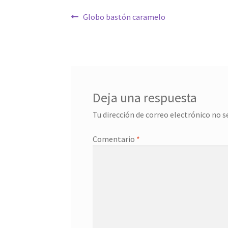
Navegación
Anterior:
Globo bastón caramelo
de
entradas
Deja una respuesta
Tu dirección de correo electrónico no s
Comentario
*