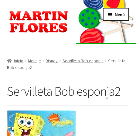
Ir
Ir
Menú
a
al
la
contenido
navegación
INICIO
Tienda
Inicio
Menaje
Disney
Servilleta Bob esponja
Servilleta
Bob esponja2
Listado de alérgenos
Servilleta Bob esponja2
Localización
Contacto