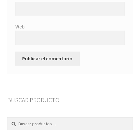
Web
BUSCAR PRODUCTO
Buscar
Buscar
por: