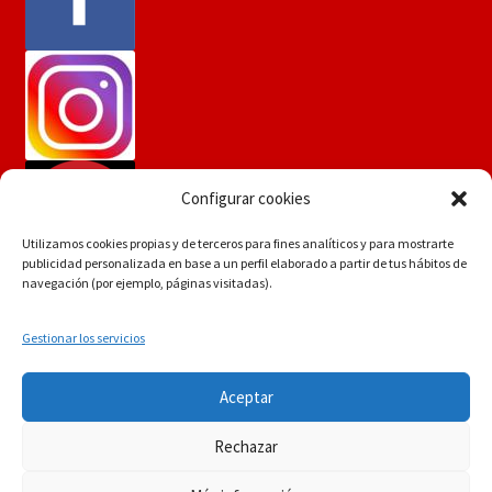
Configurar cookies
Utilizamos cookies propias y de terceros para fines analíticos y para mostrarte
publicidad personalizada en base a un perfil elaborado a partir de tus hábitos de
navegación (por ejemplo, páginas visitadas).
Gestionar los servicios
Si tiene dudas consúltenos a
© Martín Flores
Aceptar
info.martinflores@gmail.com , mensaje de whatsapp
POLÍTICA DE PRIVACIDAD
Construido con
644352942 o en el 954271687
Rechazar
WooCommerce
.
Descartar