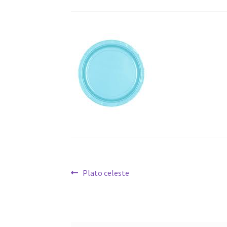
Navegación
Anterior:
Plato celeste
de
entradas