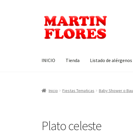
Ir
Ir
a
al
la
contenido
navegación
INICIO
Tienda
Listado de alérgenos
Inicio
Fiestas Tematicas
Baby Shower o Bau
Plato celeste