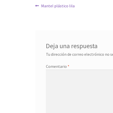
Navegación
Anterior:
Mantel plástico lila
de
entradas
Deja una respuesta
Tu dirección de correo electrónico no s
Comentario
*