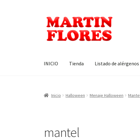
Ir
Ir
a
al
la
contenido
navegación
INICIO
Tienda
Listado de alérgenos
Inicio
Halloween
Menaje Halloween
Mantel
mantel