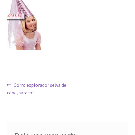
Navegación
Anterior:
Gorro explorador selva de
caña, saracof
de
entradas