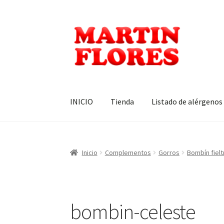
Ir
Ir
a
al
la
contenido
navegación
INICIO
Tienda
Listado de alérgenos
Inicio
Complementos
Gorros
Bombín fielt
bombin-celeste