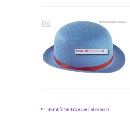
Navegación
Anterior:
Bombín fieltro especial celeste
de