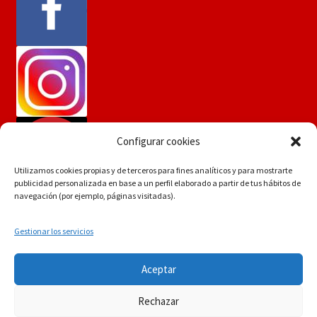
Configurar cookies
Utilizamos cookies propias y de terceros para fines analíticos y para mostrarte
publicidad personalizada en base a un perfil elaborado a partir de tus hábitos de
navegación (por ejemplo, páginas visitadas).
Gestionar los servicios
Si tiene dudas consúltenos a
© Martín Flores
Aceptar
info.martinflores@gmail.com , mensaje de whatsapp
POLÍTICA DE PRIVACIDAD
Construido con
644352942 o en el 954271687
Rechazar
WooCommerce
.
Descartar