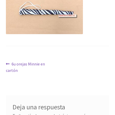
Navegación
Anterior:
6u orejas Minnie en
cartón
de
entradas
Deja una respuesta