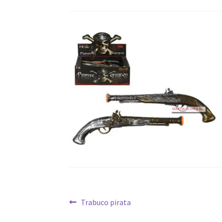
Navegación
Anterior:
Trabuco pirata