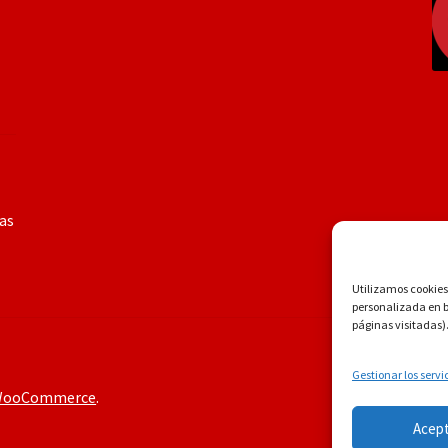
ías
Utilizamos cookies 
personalizada en ba
páginas visitadas)
Gestionar los servi
 WooCommerce
.
Acep