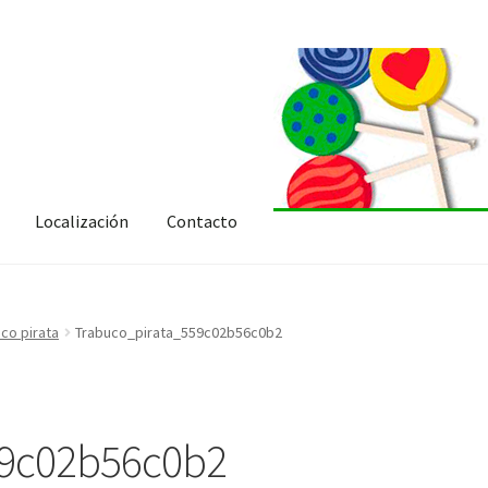
Localización
Contacto
co pirata
Trabuco_pirata_559c02b56c0b2
59c02b56c0b2