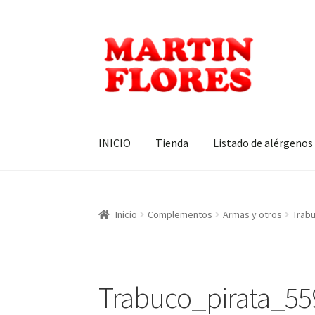
Ir
Ir
a
al
la
contenido
navegación
INICIO
Tienda
Listado de alérgenos
Inicio
Complementos
Armas y otros
Trabu
Trabuco_pirata_5