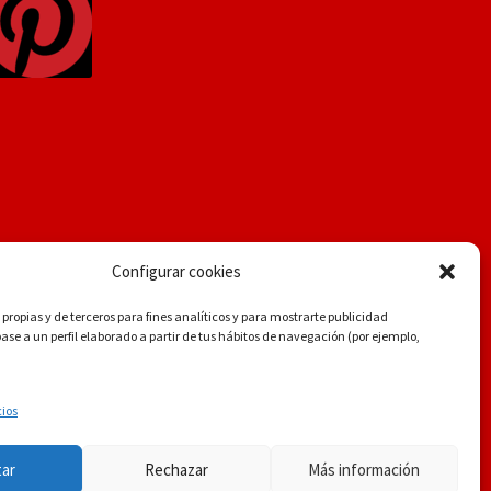
Configurar cookies
propias y de terceros para fines analíticos y para mostrarte publicidad
se a un perfil elaborado a partir de tus hábitos de navegación (por ejemplo,
.
cios
tar
Rechazar
Más información