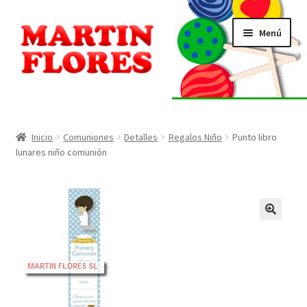
Ir
Ir
Menú
a
al
la
contenido
navegación
INICIO
Tienda
Inicio
Comuniones
Detalles
Regalos Niño
Punto libro
lunares niño comunión
Listado de alérgenos
Localización
🔍
Contacto