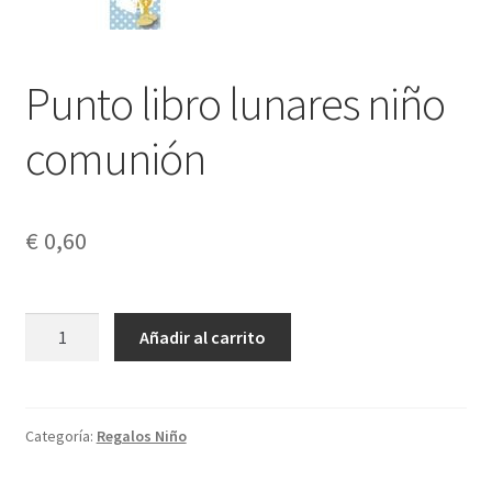
Punto libro lunares niño
comunión
€
0,60
Punto
Añadir al carrito
libro
lunares
niño
comunión
Categoría:
Regalos Niño
cantidad