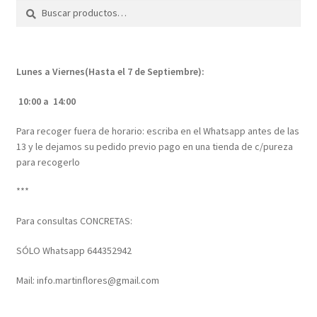
elegir
Buscar
Buscar
en
por:
la
página
Lunes a Viernes(Hasta el 7 de Septiembre):
de
producto
10:00 a 14:00
Para recoger fuera de horario: escriba en el Whatsapp antes de las
13 y le dejamos su pedido previo pago en una tienda de c/pureza
para recogerlo
***
Para consultas CONCRETAS:
SÓLO Whatsapp 644352942
Mail: info.martinflores@gmail.com