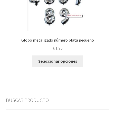
Globo metalizado número plata pequeño
€
1,95
Este
Seleccionar opciones
producto
tiene
múltiples
variantes.
Las
opciones
BUSCAR PRODUCTO
se
pueden