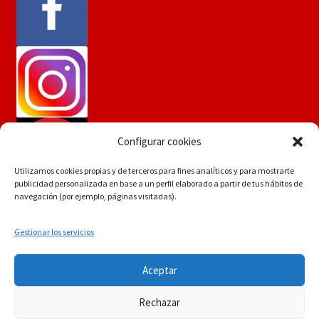
Configurar cookies
Utilizamos cookies propias y de terceros para fines analíticos y para mostrarte
publicidad personalizada en base a un perfil elaborado a partir de tus hábitos de
navegación (por ejemplo, páginas visitadas).
Gestionar los servicios
Si tiene dudas consúltenos a
© Martín Flores
Aceptar
info.martinflores@gmail.com , mensaje de whatsapp
POLÍTICA DE PRIVACIDAD
Construido con
644352942 o en el 954271687
Rechazar
WooCommerce
.
Descartar