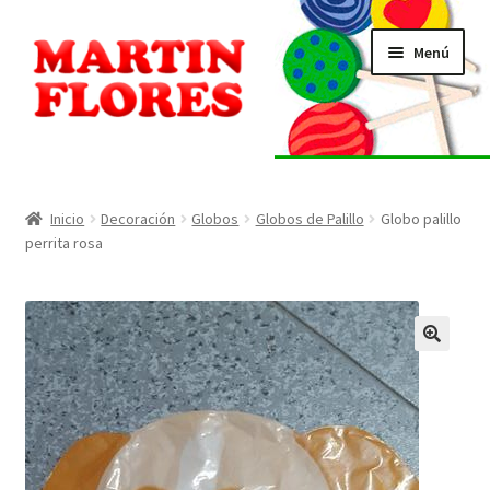
Ir
Ir
Menú
a
al
la
contenido
navegación
INICIO
Tienda
Inicio
Decoración
Globos
Globos de Palillo
Globo palillo
perrita rosa
Listado de alérgenos
Localización
🔍
Contacto