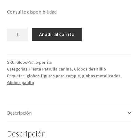
Consulte disponibilidad
Globo
Añadir al carrito
palillo
perrita
rosa
cantidad
SKU:
GloboPalillo-perrita
Categorías:
Fiesta Patrulla canina
,
Globos de Palillo
Etiquetas:
globos figuras para cumple
,
globos metalizados
,
Globos palillo
Descripción
Descripción