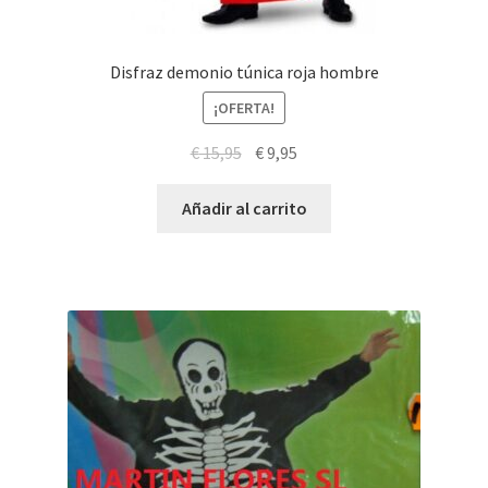
Disfraz demonio túnica roja hombre
¡OFERTA!
El
El
€
15,95
€
9,95
precio
precio
original
actual
Añadir al carrito
era:
es:
€ 15,95.
€ 9,95.