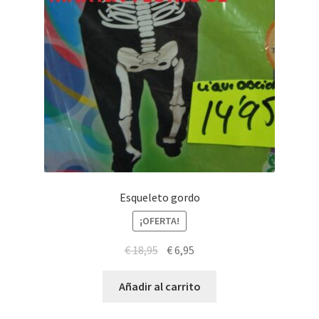
Esqueleto gordo
¡OFERTA!
El
El
€
18,95
€
6,95
precio
precio
original
actual
Añadir al carrito
era:
es: