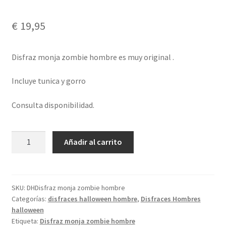
€
19,95
Disfraz monja zombie hombre es muy original .
Incluye tunica y gorro
Consulta disponibilidad.
Disfraz
Añadir al carrito
monja
zombie
hombre
cantidad
SKU:
DHDisfraz monja zombie hombre
Categorías:
disfraces halloween hombre
,
Disfraces Hombres
halloween
Etiqueta:
Disfraz monja zombie hombre