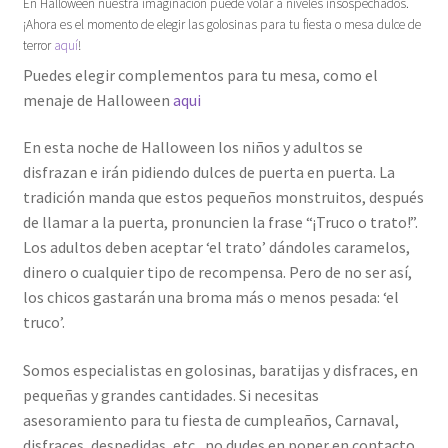
En Halloween nuestra imaginación puede volar a niveles insospechados.
¡Ahora es el momento de elegir las golosinas para tu fiesta o mesa dulce de
terror
aquí
!
Puedes elegir complementos para tu mesa, como el
menaje de Halloween
aqui
En esta noche de Halloween los niños y adultos se
disfrazan e irán pidiendo dulces de puerta en puerta. La
tradición manda que estos pequeños monstruitos, después
de llamar a la puerta, pronuncien la frase “¡Truco o trato!”.
Los adultos deben aceptar ‘el trato’ dándoles caramelos,
dinero o cualquier tipo de recompensa. Pero de no ser así,
los chicos gastarán una broma más o menos pesada: ‘el
truco’.
Somos especialistas en golosinas, baratijas y disfraces, en
pequeñas y grandes cantidades. Si necesitas
asesoramiento para tu fiesta de cumpleaños, Carnaval,
disfraces, despedidas, etc., no dudes en poner en contacto