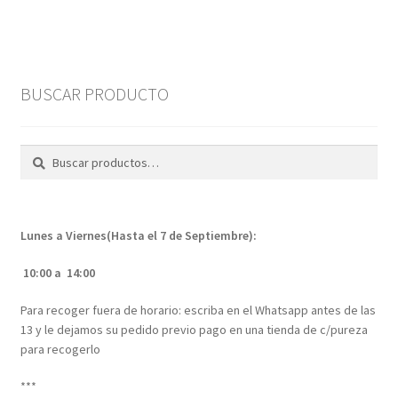
€ 18,95.
€ 6,95.
BUSCAR PRODUCTO
Buscar
Buscar
por:
Lunes a Viernes(Hasta el 7 de Septiembre):
10:00 a 14:00
Para recoger fuera de horario: escriba en el Whatsapp antes de las
13 y le dejamos su pedido previo pago en una tienda de c/pureza
para recogerlo
***