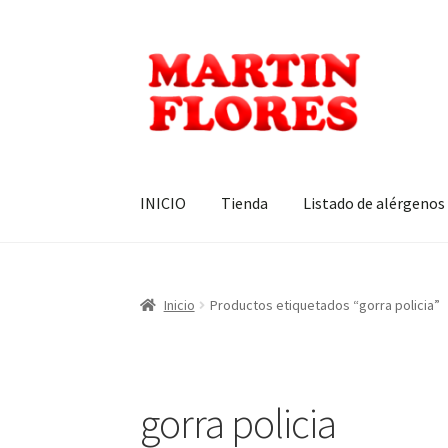
Ir
Ir
a
al
la
contenido
navegación
INICIO
Tienda
Listado de alérgenos
Inicio
Productos etiquetados “gorra policia”
gorra policia