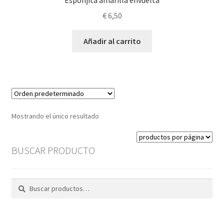
Esponjita amarilla envuelta
€
6,50
Añadir al carrito
Mostrando el único resultado
BUSCAR PRODUCTO
Buscar
Buscar
por: