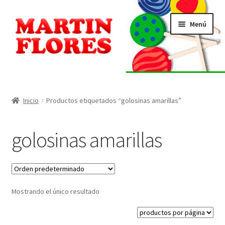
Ir
Ir
Menú
a
al
la
contenido
navegación
INICIO
Tienda
Inicio
Productos etiquetados “golosinas amarillas”
Listado de alérgenos
golosinas amarillas
Localización
Contacto
Mostrando el único resultado