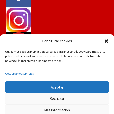
Configurar cookies
Utilizamos cookies propias y de terceros para fines analíticos y para mostrarte
publicidad personalizada en base a un perfil elaborado a partir de tus hábitos de
navegación (por ejemplo, páginas visitadas).
Gestionar los servicios
Si tiene dudas consúltenos a
© Martín Flores
Aceptar
info.martinflores@gmail.com , mensaje de whatsapp
POLÍTICA DE PRIVACIDAD
Construido con
644352942 o en el 954271687
Rechazar
WooCommerce
.
Descartar
Más información