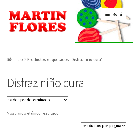
Ir
Ir
Menú
a
al
la
contenido
navegación
INICIO
Tienda
Inicio
Productos etiquetados “Disfraz niño cura”
Listado de alérgenos
Disfraz niño cura
Localización
Contacto
Mostrando el único resultado