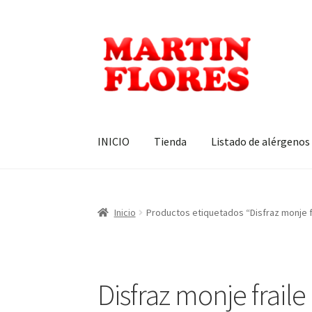
Ir
Ir
a
al
la
contenido
navegación
INICIO
Tienda
Listado de alérgenos
Inicio
Productos etiquetados “Disfraz monje f
Disfraz monje frail