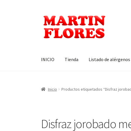
Ir
Ir
a
al
la
contenido
navegación
INICIO
Tienda
Listado de alérgenos
Inicio
Productos etiquetados “Disfraz joroba
Disfraz jorobado m