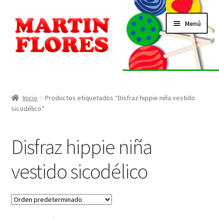
Ir
Ir
Menú
a
al
la
contenido
navegación
INICIO
Tienda
Inicio
Productos etiquetados “Disfraz hippie niña vestido
sicodélico”
Listado de alérgenos
Disfraz hippie niña
Localización
vestido sicodélico
Contacto