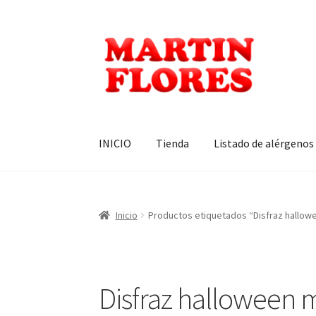
Ir
Ir
a
al
la
contenido
navegación
INICIO
Tienda
Listado de alérgenos
Inicio
Productos etiquetados “Disfraz hallowe
Disfraz halloween m