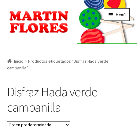
Ir
Ir
Menú
a
al
la
contenido
navegación
INICIO
Tienda
Inicio
Productos etiquetados “Disfraz Hada verde
campanilla”
Listado de alérgenos
Disfraz Hada verde
Localización
campanilla
Contacto