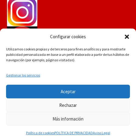
Configurar cookies
Utilizamos cookies propias y de terceros para fines analíticos y para mostrarte
publicidad personalizada en base a un perfil elaborado a partir de tus hábitos de
navegación (por ejemplo, páginas visitadas).
Gestionar los servicios
Si tiene dudas consúltenos a
© Martín Flores
Aceptar
info.martinflores@gmail.com , mensaje de whatsapp
POLÍTICA DE PRIVACIDAD
Construido con
644352942 o en el 954271687
Rechazar
WooCommerce
.
Descartar
Más información
0
Política de cookies
POLÍTICA DE PRIVACIDAD
Aviso Legal
Buscar
Buscar