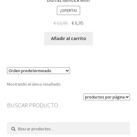
Disfraz Gohtick Wolf
¡OFERTA!
El
El
€
12,95
€
6,95
precio
precio
original
actual
Añadir al carrito
era:
es:
€ 12,95.
€ 6,95.
Mostrando el único resultado
BUSCAR PRODUCTO
Buscar
Buscar
por: