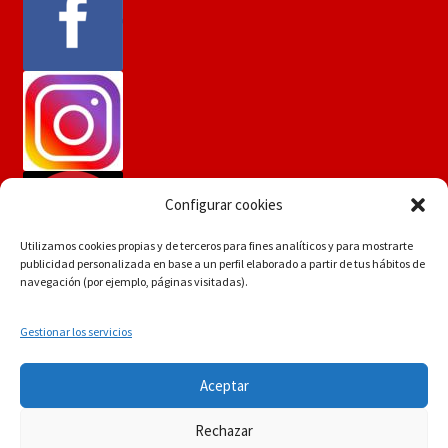
Configurar cookies
Utilizamos cookies propias y de terceros para fines analíticos y para mostrarte
publicidad personalizada en base a un perfil elaborado a partir de tus hábitos de
navegación (por ejemplo, páginas visitadas).
Gestionar los servicios
Si tiene dudas consúltenos a
© Martín Flores
Aceptar
info.martinflores@gmail.com , mensaje de whatsapp
POLÍTICA DE PRIVACIDAD
Construido con
644352942 o en el 954271687
Rechazar
WooCommerce
.