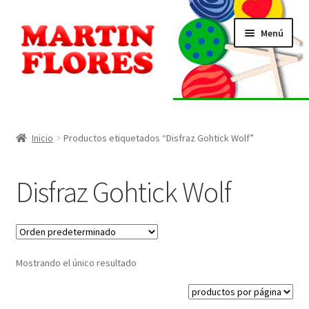
Ir
Ir
Menú
a
al
la
contenido
navegación
INICIO
Tienda
Inicio
Productos etiquetados “Disfraz Gohtick Wolf”
Listado de alérgenos
Disfraz Gohtick Wolf
Localización
Contacto
Mostrando el único resultado