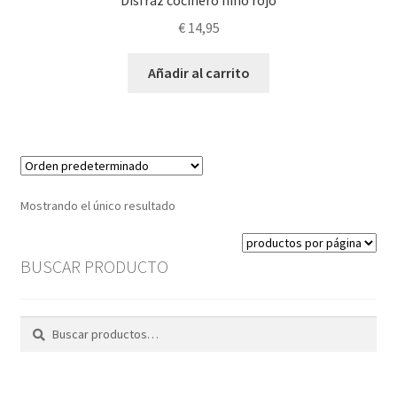
Disfraz cocinero niño rojo
€
14,95
Añadir al carrito
Mostrando el único resultado
BUSCAR PRODUCTO
Buscar
Buscar
por: