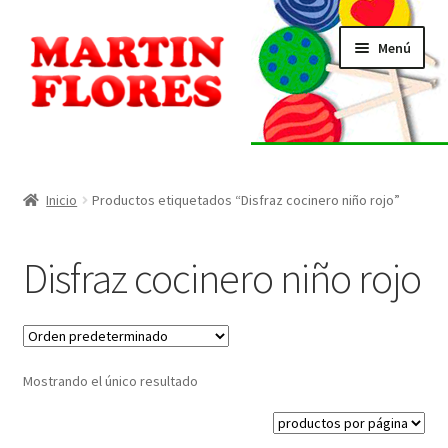
Ir
Ir
Menú
a
al
la
contenido
navegación
INICIO
Tienda
Inicio
Productos etiquetados “Disfraz cocinero niño rojo”
Listado de alérgenos
Disfraz cocinero niño rojo
Localización
Contacto
Mostrando el único resultado