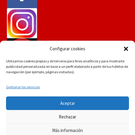
Configurar cookies
Utilizamos cookies propias y de terceros para fines analíticos y para mostrarte
publicidad personalizada en base a un perfil elaborado a partir de tus hábitos de
navegación (por ejemplo, páginas visitadas).
Gestionar los servicios
Si tiene dudas consúltenos a
© Martín Flores
Aceptar
info.martinflores@gmail.com , mensaje de whatsapp
POLÍTICA DE PRIVACIDAD
Construido con
644352942 o en el 954271687
Rechazar
WooCommerce
.
Descartar
Más información