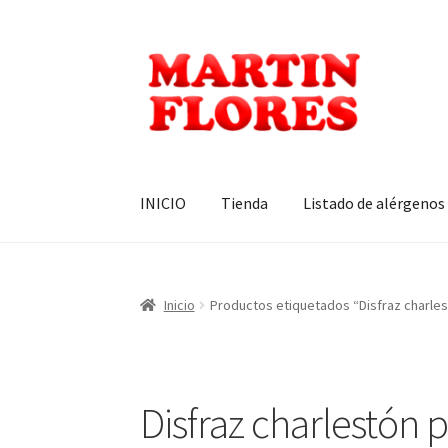
Ir
Ir
a
al
la
contenido
navegación
INICIO
Tienda
Listado de alérgenos
Inicio
Productos etiquetados “Disfraz charles
Disfraz charlestón p