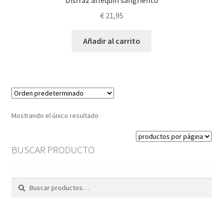
Disfraz arlequín sangriento
€
21,95
Añadir al carrito
Mostrando el único resultado
BUSCAR PRODUCTO
Buscar
Buscar
por: