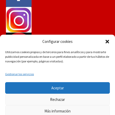
Configurar cookies
Utilizamos cookies propias y de terceros para fines analíticos y para mostrarte
publicidad personalizada en base a un perfil elaborado a partir de tus hábitos de
navegación (por ejemplo, páginas visitadas).
Gestionar los servicios
Si tiene dudas consúltenos a
© Martín Flores
Aceptar
info.martinflores@gmail.com , mensaje de whatsapp
POLÍTICA DE PRIVACIDAD
Construido con
644352942 o en el 954271687
Rechazar
WooCommerce
.
Descartar
Más información