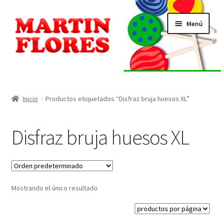
Ir
Ir
Menú
a
al
la
contenido
navegación
INICIO
Tienda
Inicio
Productos etiquetados “Disfraz bruja huesos XL”
Listado de alérgenos
Disfraz bruja huesos XL
Localización
Contacto
Mostrando el único resultado