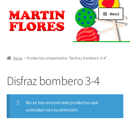
Ir
Ir
Menú
a
al
la
contenido
navegación
INICIO
Tienda
Inicio
Productos etiquetados “Disfraz bombero 3-4”
Listado de alérgenos
Disfraz bombero 3-4
Localización
No se han encontrado productos que
Contacto
coincidan con tu selección.