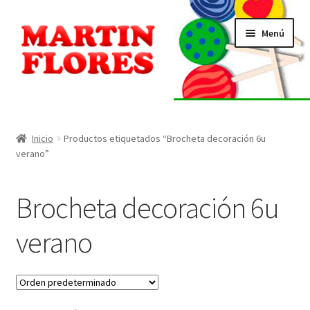
Ir
Ir
Menú
a
al
la
contenido
navegación
INICIO
Tienda
Inicio
Productos etiquetados “Brocheta decoración 6u
verano”
Listado de alérgenos
Brocheta decoración 6u
Localización
verano
Contacto