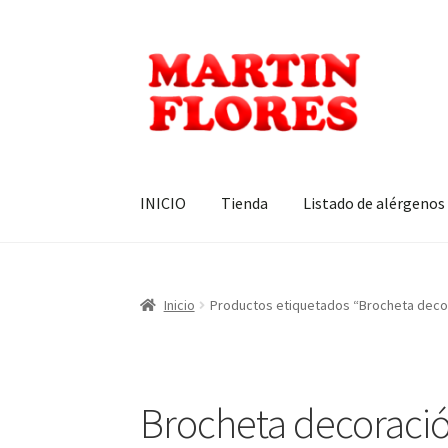
Ir
Ir
a
al
la
contenido
navegación
INICIO
Tienda
Listado de alérgenos
Inicio
Productos etiquetados “Brocheta decor
Brocheta decoración