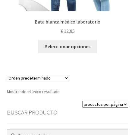
Bata blanca médico laboratorio
€
12,95
Este
Seleccionar opciones
producto
tiene
múltiples
variantes.
Las
opciones
Mostrando el único resultado
se
pueden
elegir
BUSCAR PRODUCTO
en
la
Buscar
Buscar
página