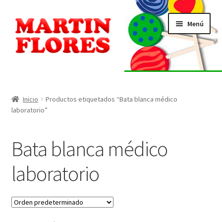
Ir
Ir
Menú
a
al
la
contenido
navegación
INICIO
Tienda
Inicio
Productos etiquetados “Bata blanca médico
laboratorio”
Listado de alérgenos
Bata blanca médico
Localización
laboratorio
Contacto