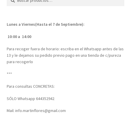
por:
de
producto
Lunes a Viernes(Hasta el 7 de Septiembre):
10:00 a 14:00
Para recoger fuera de horario: escriba en el Whatsapp antes de las
13 y le dejamos su pedido previo pago en una tienda de c/pureza
para recogerlo
***
Para consultas CONCRETAS:
SÓLO Whatsapp 644352942
Mail: info.martinflores@gmail.com