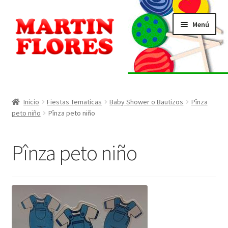
Ir
Ir
Menú
a
al
la
contenido
navegación
INICIO
Tienda
Inicio
Fiestas Tematicas
Baby Shower o Bautizos
Pînza
peto niño
Pînza peto niño
Listado de alérgenos
Pînza peto niño
Localización
Contacto