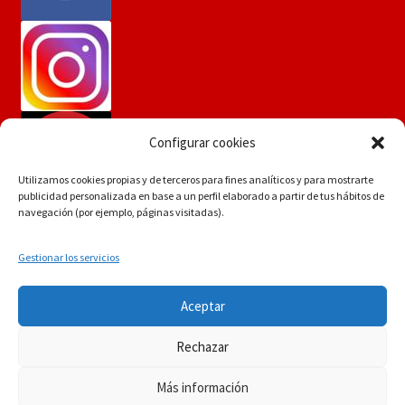
Configurar cookies
Utilizamos cookies propias y de terceros para fines analíticos y para mostrarte
publicidad personalizada en base a un perfil elaborado a partir de tus hábitos de
navegación (por ejemplo, páginas visitadas).
Gestionar los servicios
Si tiene dudas consúltenos a
© Martín Flores
Aceptar
info.martinflores@gmail.com , mensaje de whatsapp
POLÍTICA DE PRIVACIDAD
Construido con
644352942 o en el 954271687
Rechazar
WooCommerce
.
Descartar
Más información