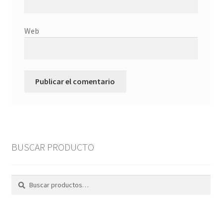
Web
BUSCAR PRODUCTO
Buscar
Buscar
por: