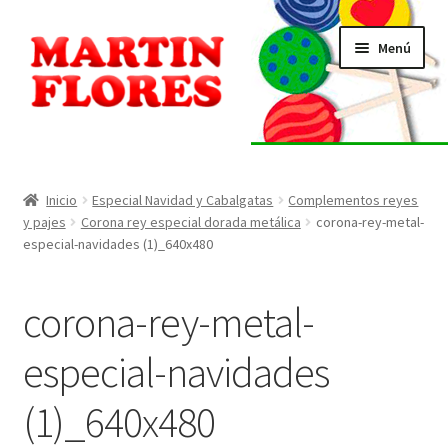
Ir
Ir
Menú
a
al
la
contenido
navegación
INICIO
Tienda
Inicio
Especial Navidad y Cabalgatas
Complementos reyes
y pajes
Corona rey especial dorada metálica
corona-rey-metal-
especial-navidades (1)_640x480
Listado de alérgenos
Localización
corona-rey-metal-
especial-navidades
Contacto
(1)_640x480