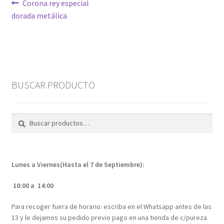
Navegación
Anterior:
Corona rey especial
dorada metálica
de
entradas
BUSCAR PRODUCTO
Buscar
Buscar
por:
Lunes a Viernes(Hasta el 7 de Septiembre):
10:00 a 14:00
Para recoger fuera de horario: escriba en el Whatsapp antes de las
13 y le dejamos su pedido previo pago en una tienda de c/pureza